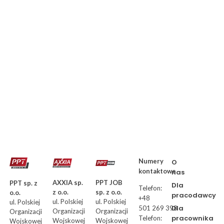
Numery
O
kontaktowe
nas
AXXIA sp.
PPT JOB
PPT sp. z
Dla
Telefon:
z o.o.
sp. z o.o.
o.o.
pracodawcy
+48
ul. Polskiej
ul. Polskiej
ul. Polskiej
Dla
501 269 398
Organizacji
Organizacji
Organizacji
pracownika
Telefon:
Wojskowej
Wojskowej
Wojskowej