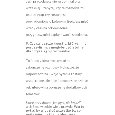
Jeśli pracodawca nie wspomniał o tym
wcześniej – zapytaj, czy ta rozmowa to
ostatni etap czy zostaniesz
powiadomiony o kolejnym. Będziesz mieć
wtedy czas na odpowiednie
przygotowanie i zaplanowanie spotkania.
9.
Czy są jeszcze kwestie, których nie
poruszyliśmy, a mogłyby być istotne
dla przyszłego pracownika?
To jedno z idealnych pytań na
zakończenie rozmowy. Pokazuje, że
odpowiedzi na Twoje pytania zostały
wyczerpane, ale daje jednocześnie szansę
rekruterowi na poruszenie dodatkowych
tematów.
Stare przysłowie „
kto pyta, nie błądzi
”
wciąż ma w sobie wiele prawdy.
Warto
pytać, by wiedzieć wszystko to, co
może mieć dla Ciebie kluczowe