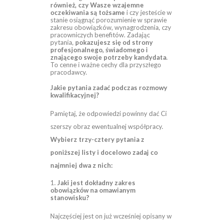
również, czy Wasze wzajemne
oczekiwania są tożsame
i czy jesteście w
stanie osiągnąć porozumienie w sprawie
zakresu obowiązków, wynagrodzenia, czy
pracowniczych benefitów. Zadając
pytania,
pokazujesz się od strony
profesjonalnego, świadomego i
znającego swoje potrzeby kandydata
.
To cenne i ważne cechy dla przyszłego
pracodawcy.
Jakie pytania zadać podczas rozmowy
kwalifikacyjnej?
Pamiętaj, że odpowiedzi powinny dać Ci
szerszy obraz ewentualnej współpracy.
Wybierz trzy-cztery pytania z
poniższej listy i docelowo zadaj co
najmniej dwa z nich:
1.
Jaki jest dokładny zakres
obowiązków na omawianym
stanowisku?
Najczęściej jest on już wcześniej opisany w