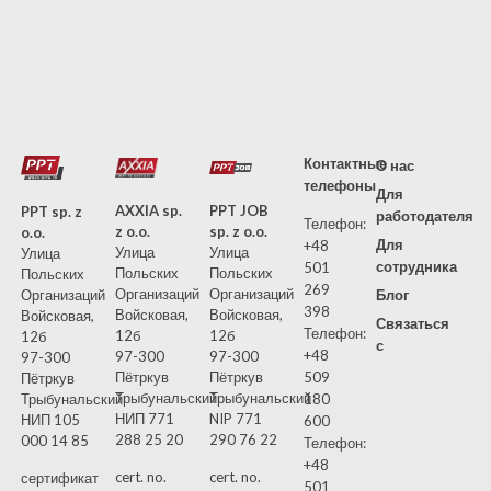
Контактные
О нас
телефоны
Для
AXXIA sp.
PPT JOB
PPT sp. z
работодателя
Телефон:
z o.o.
sp. z o.o.
o.o.
Для
+48
Улица
Улица
Улица
сотрудника
501
Польских
Польских
Польских
269
Организаций
Организаций
Блог
Организаций
398
Войсковая,
Войсковая,
Войсковая,
Связаться
Телефон:
12б
12б
12б
с
+48
97-300
97-300
97-300
509
Пётркув
Пётркув
Пётркув
Трыбунальский
Трыбунальский
180
Трыбунальский
НИП 771
NIP 771
НИП 105
600
288 25 20
290 76 22
000 14 85
Телефон:
+48
cert. no.
cert. no.
сертификат
501